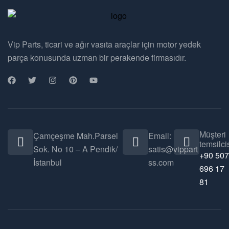
Vip Parts, ticari ve ağır vasıta araçlar için motor yedek
parça konusunda uzman bir perakende firmasıdır.
Müşteri
Çamçeşme Mah.Parsel
Email:
temsilcis
Sok. No 10 – A Pendik/
satis@vippart
+90 507
İstanbul
ss.com
696 17
81