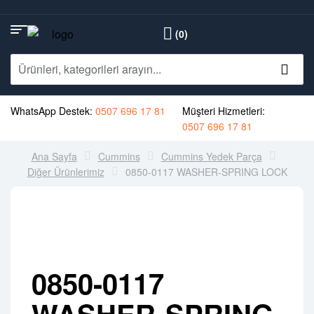
(0)
WhatsApp Destek:
0507 696 17 81
Müşteri Hizmetleri:
0507 696 17 81
Ana Sayfa
Cummins
Cummins Yedek Parça
Diğer Ürünlerimiz
0850-0117 WASHER-SPRING LOCK
0850-0117
WASHER-SPRING