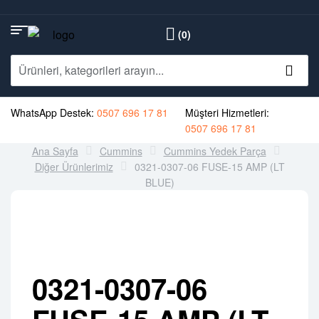
(0)
WhatsApp Destek:
0507 696 17 81
Müşteri Hizmetleri:
0507 696 17 81
Ana Sayfa
Cummins
Cummins Yedek Parça
Diğer Ürünlerimiz
0321-0307-06 FUSE-15 AMP (LT
BLUE)
0321-0307-06