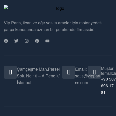
Vip Parts, ticari ve ağır vasıta araçlar için motor yedek
parça konusunda uzman bir perakende firmasıdır.
Müşteri
Çamçeşme Mah.Parsel
Email:
temsilcis
Sok. No 10 – A Pendik/
satis@vippart
+90 507
İstanbul
ss.com
696 17
81