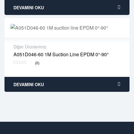
DEVAMINI OKU
Diğer Ürünlerimiz
A051D046-60 1M Suction Line EPDM 0°-90°
2 years warranty
(0)
Delivery time: 1-2 business days
Free 90 days return
DEVAMINI OKU