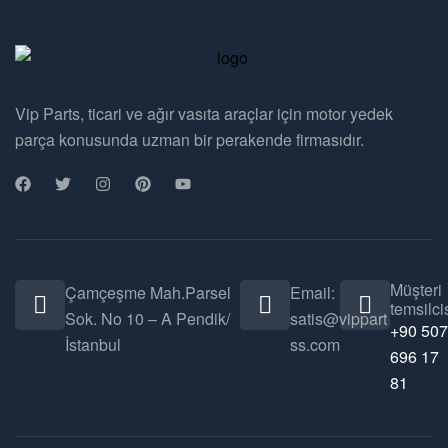
Vip Parts, ticari ve ağır vasıta araçlar için motor yedek
parça konusunda uzman bir perakende firmasıdır.
Müşteri
Çamçeşme Mah.Parsel
Email:
temsilcis
Sok. No 10 – A Pendik/
satis@vippart
+90 507
İstanbul
ss.com
696 17
81