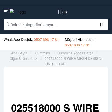
(0)
WhatsApp Destek:
0507 696 17 81
Müşteri Hizmetleri:
0507 696 17 81
Ana Sayfa
Cummins
Cummins Yedek Parça
Diğer Ürünlerimiz
025518000 S WIRE MESH DESIGN-
UNIT OR KIT
025518000 S WIRE