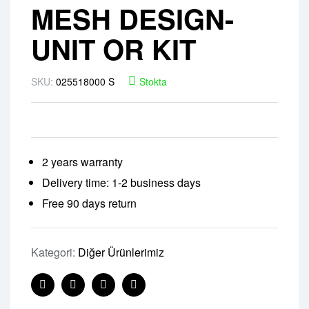
MESH DESIGN-
UNIT OR KIT
SKU:
025518000 S
Stokta
2 years warranty
Delivery time: 1-2 business days
Free 90 days return
Kategori:
Diğer Ürünlerimiz
Facebook
Twitter
Linkedin
Pinterest