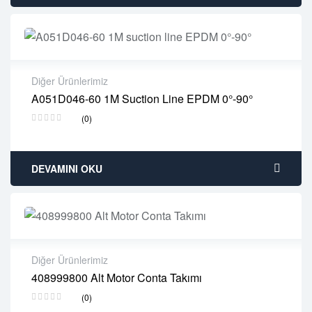
Diğer Ürünlerimiz
A051D046-60 1M Suction Line EPDM 0°-90°
2 years warranty
(0)
Delivery time: 1-2 business days
Free 90 days return
DEVAMINI OKU
Diğer Ürünlerimiz
408999800 Alt Motor Conta Takımı
2 years warranty
(0)
Delivery time: 1-2 business days