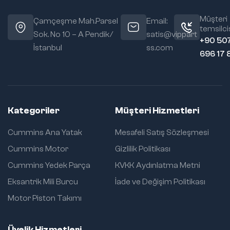
Müşteri
Çamçeşme Mah.Parsel
Email:
temsilcis
Sok. No 10 – A Pendik/
satis@vippart
+90 50
İstanbul
ss.com
696 17 
Kategoriler
Müşteri Hizmetleri
Cummins Ana Yatak
Mesafeli Satış Sözleşmesi
Cummins Motor
Gizlilik Politikası
Cummins Yedek Parça
KVKK Aydınlatma Metni
Eksantrik Mili Burcu
İade ve Değişim Politikası
Motor Piston Takımı
Üyelik Hizmetleri